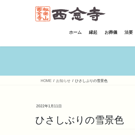
コ
ナ
ン
ビ
テ
ゲ
ン
ー
ツ
シ
ホーム
縁起
お葬儀
法要
へ
ョ
ス
ン
キ
に
ッ
移
プ
動
HOME
お知らせ
ひさしぶりの雪景色
2022年1月11日
ひさしぶりの雪景色