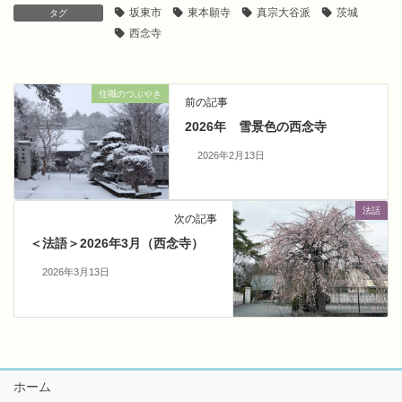
坂東市
東本願寺
真宗大谷派
茨城
タグ
西念寺
住職のつぶやき
前の記事
2026年 雪景色の西念寺
2026年2月13日
法話
次の記事
＜法語＞2026年3月（西念寺）
2026年3月13日
ホーム