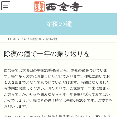
コ
ナ
ン
ビ
テ
ゲ
ン
ー
除夜の鐘
ツ
シ
へ
ョ
ス
ン
HOME
法要
年間行事
除夜の鐘
キ
に
ッ
移
プ
動
除夜の鐘で一年の振り返りを
西念寺では大晦日の午後23時45分から、除夜の鐘をついていま
す。毎年多くの方にお越しいただいております。住職に続いてお
１人２回までどなたでもついていただけます。時間になりました
ら境内にお越しください。おひとりで、ご家族で、年末に集まっ
た方々で、かがり火を囲みながら今年一年を振り返ってみてはい
かがでしょうか。鐘つきの終了時間は午前0時20分です。ご協力を
お願いします。
また、いらっしゃった方に豚汁を振る舞っております。寒い中で