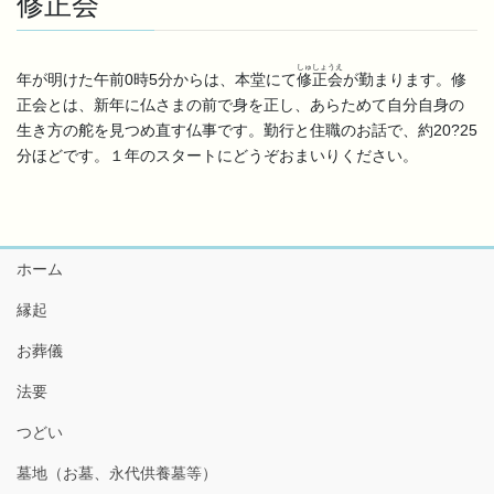
修正会
しゅしょうえ
年が明けた午前0時5分からは、本堂にて
修正会
が勤まります。修
正会とは、新年に仏さまの前で身を正し、あらためて自分自身の
生き方の舵を見つめ直す仏事です。勤行と住職のお話で、約20?25
分ほどです。１年のスタートにどうぞおまいりください。
ホーム
縁起
お葬儀
法要
つどい
墓地（お墓、永代供養墓等）