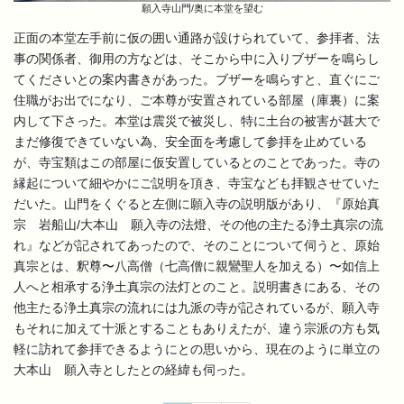
願入寺山門/奥に本堂を望む
正面の本堂左手前に仮の囲い通路が設けられていて、参拝者、法
事の関係者、御用の方などは、そこから中に入りブザーを鳴らし
てくださいとの案内書きがあった。ブザーを鳴らすと、直ぐにご
住職がお出でになり、ご本尊が安置されている部屋（庫裏）に案
内して下さった。本堂は震災で被災し、特に土台の被害が甚大で
まだ修復できていない為、安全面を考慮して参拝を止めている
が、寺宝類はこの部屋に仮安置しているとのことであった。寺の
縁起について細やかにご説明を頂き、寺宝なども拝観させていた
だいた。山門をくぐると左側に願入寺の説明版があり、『原始真
宗 岩船山/大本山 願入寺の法燈、その他の主たる浄土真宗の流
れ』などが記されてあったので、そのことについて伺うと、原始
真宗とは、釈尊〜八高僧（七高僧に親鸞聖人を加える）〜如信上
人へと相承する浄土真宗の法灯とのこと。説明書きにある、その
他主たる浄土真宗の流れには九派の寺が記されているが、願入寺
もそれに加えて十派とすることもありえたが、違う宗派の方も気
軽に訪れて参拝できるようにとの思いから、現在のように単立の
大本山 願入寺としたとの経緯も伺った。