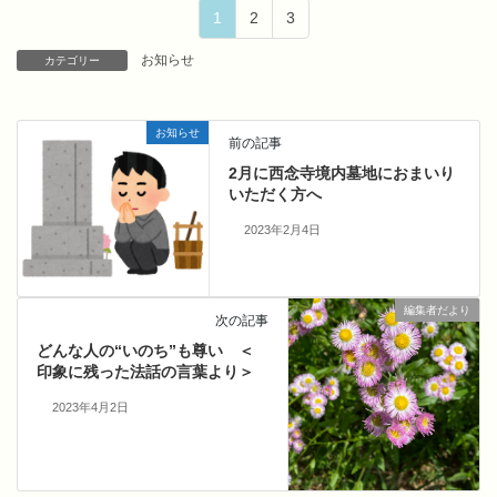
1
2
3
お知らせ
カテゴリー
お知らせ
前の記事
2月に西念寺境内墓地におまいり
いただく方へ
2023年2月4日
編集者だより
次の記事
どんな人の“いのち”も尊い ＜
印象に残った法話の言葉より＞
2023年4月2日