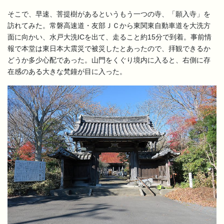
そこで、早速、菩提樹があるというもう一つの寺、「願入寺」を
訪れてみた。常磐高速道・友部ＪＣから東関東自動車道を大洗方
面に向かい、水戸大洗ICを出て、走ること約15分で到着。事前情
報で本堂は東日本大震災で被災したとあったので、拝観できるか
どうか多少心配であった。山門をくぐり境内に入ると、右側に存
在感のある大きな梵鐘が目に入った。