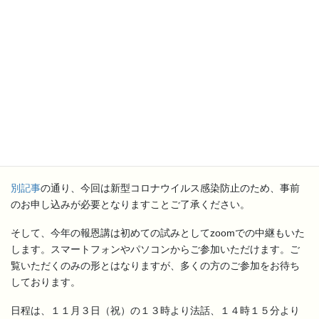
この一年、メディアでは、新型コロナウイルスに関しても、オリ
ンピック等に関しても、攻撃的とも言える意見や、批判の言葉に
あふれていました。これからもこの傾向は続いていくのでしょう
か。子ども達世代に対して、このような社会を残していくことに
なるのかと思うとやりきれない思いがします。
浄土真宗は、教えを聞いていく中で、私のすがたに気づかされ、
生き方を見つめていく教えです。今、私たちは大変な時代を生き
ています。しかし、このような時だからこそ、教えを聞いていく
ことを大切にしていただけたらと願っております。ぜひご参詣く
ださい。
別記事
の通り、今回は新型コロナウイルス感染防止のため、事前
のお申し込みが必要となりますことご了承ください。
そして、今年の報恩講は初めての試みとしてzoomでの中継もいた
します。スマートフォンやパソコンからご参加いただけます。ご
覧いただくのみの形とはなりますが、多くの方のご参加をお待ち
しております。
日程は、１１月３日（祝）の１３時より法話、１４時１５分より