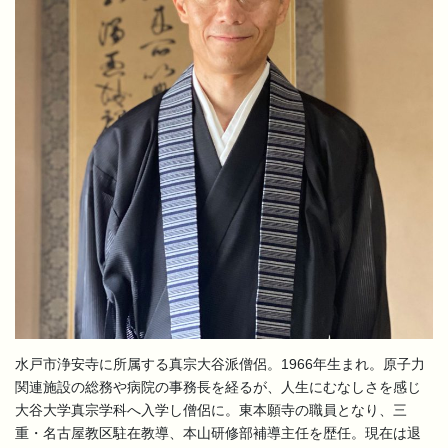
水戸市浄安寺に所属する真宗大谷派僧侶。1966年生まれ。原子力
関連施設の総務や病院の事務長を経るが、人生にむなしさを感じ
大谷大学真宗学科へ入学し僧侶に。東本願寺の職員となり、三
重・名古屋教区駐在教導、本山研修部補導主任を歴任。現在は退