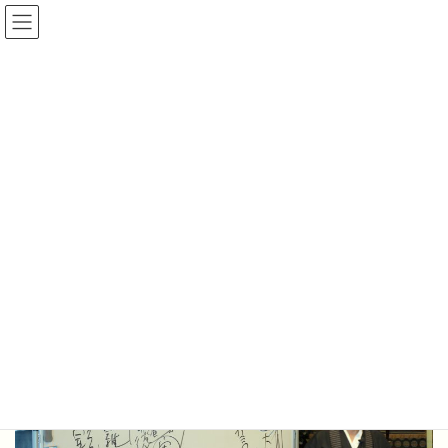
コ
ナ
ン
ビ
テ
ゲ
ン
ー
行事
ツ
シ
へ
ョ
ス
ン
HOME
行事
2022年 報恩講のご報告
キ
に
ッ
移
プ
動
2022年11月24日
行事
2022年 報恩講のご報告