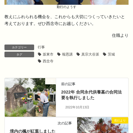
勤行のようす
教えにふれられる機会を、これからも大切につくっていきたいと
考えております。ぜひ西念寺にお越しください。
住職より
行事
カテゴリー
坂東市
報恩講
真宗大谷派
茨城
タグ
西念寺
行事
前の記事
2022年 合同永代供養墓の合同法
要を執行しました
2022年10月13日
花だより
次の記事
境内の楓が紅葉しました