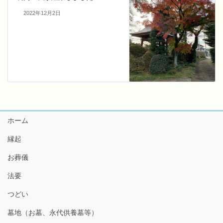
2022年12月2日
ホーム
縁起
お葬儀
法要
つどい
墓地（お墓、永代供養墓等）