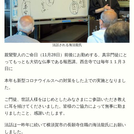
法話される海法龍氏
親鸞聖人のご命日（11月28日）前後にお勤めする、真宗門徒にと
ってもっとも大切な仏事である報恩講。西念寺では毎年１１月３
日に
本年も新型コロナウイルスへの対策をした上での実施となりまし
た。
ご門徒、世話人様をはじめとしたみなさまにご参詣いただき教え
に耳を傾けてくださいました。皆様のご協力によって無事に勤ま
りましたこと、感謝いたします。
法話は一昨年に続いて横須賀市の長願寺住職の海法龍氏にお願い
しました。