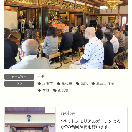
行事
カテゴリー
坂東市
永代経
法話
真宗大谷派
タグ
茨城
西念寺
行事
前の記事
“ペットメモリアルガーデンはる
か”の合同法要を行います