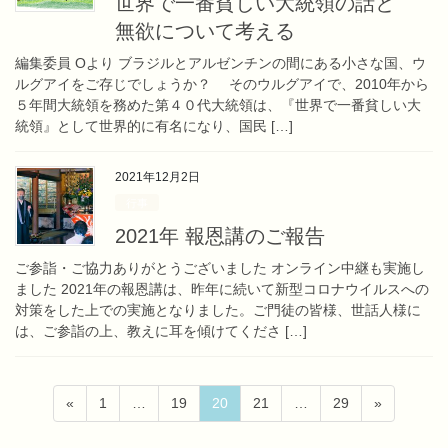
世界で一番貧しい大統領の話と
無欲について考える
編集委員 Oより ブラジルとアルゼンチンの間にある小さな国、ウ
ルグアイをご存じでしょうか？ そのウルグアイで、2010年から
５年間大統領を務めた第４０代大統領は、『世界で一番貧しい大
統領』として世界的に有名になり、国民 […]
2021年12月2日
行事
2021年 報恩講のご報告
ご参詣・ご協力ありがとうございました オンライン中継も実施し
ました 2021年の報恩講は、昨年に続いて新型コロナウイルスへの
対策をした上での実施となりました。ご門徒の皆様、世話人様に
は、ご参詣の上、教えに耳を傾けてくださ […]
投
固
固
固
固
固
«
1
…
19
20
21
…
29
»
稿
定
定
定
定
定