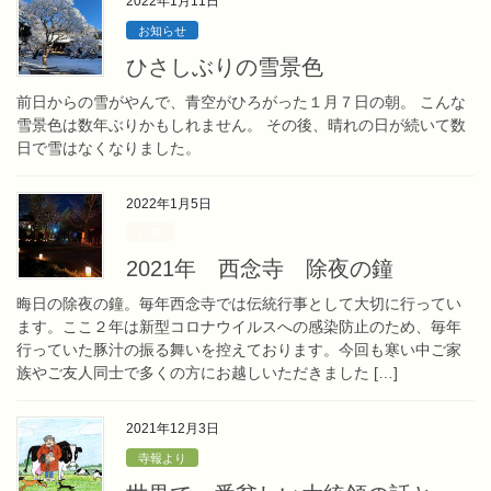
2022年1月11日
お知らせ
ひさしぶりの雪景色
前日からの雪がやんで、青空がひろがった１月７日の朝。 こんな
雪景色は数年ぶりかもしれません。 その後、晴れの日が続いて数
日で雪はなくなりました。
2022年1月5日
行事
2021年 西念寺 除夜の鐘
晦日の除夜の鐘。毎年西念寺では伝統行事として大切に行ってい
ます。ここ２年は新型コロナウイルスへの感染防止のため、毎年
行っていた豚汁の振る舞いを控えております。今回も寒い中ご家
族やご友人同士で多くの方にお越しいただきました […]
2021年12月3日
寺報より