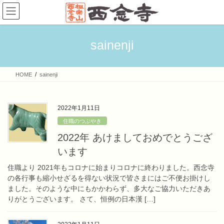
コ
ナ
ン
ビ
テ
ゲ
ン
ー
sainenji
ツ
シ
へ
ョ
ス
ン
HOME
sainenji
キ
に
ッ
移
プ
動
2022年1月11日
住職のつぶやき
2022年 あけましておめでとうござ
います
住職より 2021年もコロナに始まりコロナに終わりました。西念寺
の各行事も縮小せざるを得ない状況で皆さまにはご不便お掛けし
ました。そのような中にもかかわらず、多大なご協力いただきあ
りがとうございます。 さて、恒例の日本漢 […]