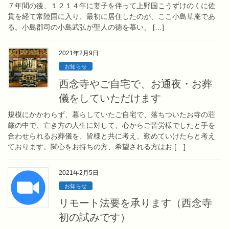
７年間の後、１２１４年に妻子を伴って上野国こうずけのくに佐
貫を経て常陸国に入り、最初に居住したのが、ここ小島草庵であ
る。小島郡司の小島武弘が聖人の徳を慕い、 […]
2021年2月9日
お知らせ
西念寺やご自宅で、お通夜・お葬
儀をしていただけます
規模にかかわらず、暮らしていたご自宅で、落ちついたお寺の荘
厳の中で、亡き方の人生に対して、心からご苦労様でしたと手を
合わせられるお葬儀を、皆様と共に考え、勤めていけたらと考え
ております。関心をお持ちの方、希望される方はお […]
2021年2月5日
お知らせ
リモート法要を承ります（西念寺
初の試みです）