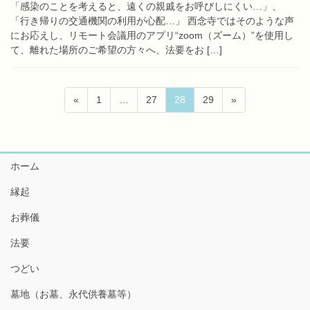
「感染のことを考えると、遠くの親戚をお呼びしにくい…」、
「行き帰りの交通機関の利用が心配…」 西念寺ではそのような声
にお応えし、リモート会議用のアプリ“zoom（ズーム）”を使用し
て、離れた場所のご希望の方々へ、法要をお […]
投
固
固
固
固
«
1
…
27
28
29
»
稿
定
定
定
定
ペ
ペ
ペ
ペ
の
ー
ー
ー
ー
ペ
ジ
ジ
ジ
ジ
ホーム
ー
縁起
ジ
送
お葬儀
り
法要
つどい
墓地（お墓、永代供養墓等）