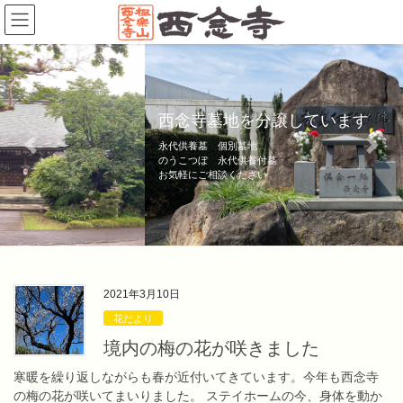
コ
ナ
ン
ビ
テ
ゲ
ン
ー
ツ
シ
へ
ョ
西念寺墓地を分譲しています
ス
ン
キ
に
永代供養墓 個別墓地
Previous
Next
ッ
移
のうこつぼ 永代供養付墓
お気軽にご相談ください
プ
動
2021年3月10日
花だより
境内の梅の花が咲きました
寒暖を繰り返しながらも春が近付いてきています。今年も西念寺
の梅の花が咲いてまいりました。 ステイホームの今、身体を動か