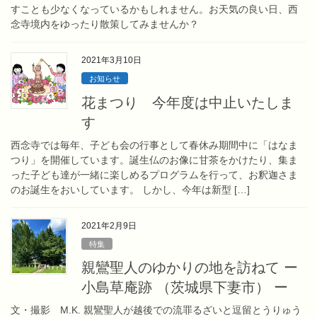
すことも少なくなっているかもしれません。お天気の良い日、西
念寺境内をゆったり散策してみませんか？
2021年3月10日
お知らせ
花まつり 今年度は中止いたしま
す
西念寺では毎年、子ども会の行事として春休み期間中に「はなま
つり」を開催しています。誕生仏のお像に甘茶をかけたり、集ま
った子ども達が一緒に楽しめるプログラムを行って、お釈迦さま
のお誕生をおいしています。 しかし、今年は新型 […]
2021年2月9日
特集
親鸞聖人のゆかりの地を訪ねて ー
小島草庵跡 （茨城県下妻市） ー
文・撮影 M.K. 親鸞聖人が越後での流罪るざいと逗留とうりゅう