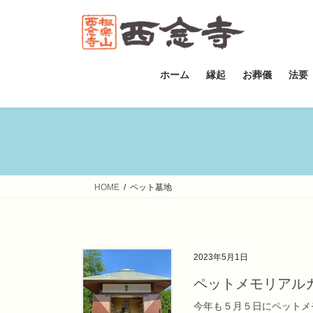
コ
ナ
ン
ビ
テ
ゲ
ン
ー
ツ
シ
ホーム
縁起
お葬儀
法要
へ
ョ
ス
ン
キ
に
ッ
移
プ
動
HOME
ペット墓地
2023年5月1日
ペットメモリアル
今年も５月５日にペットメ