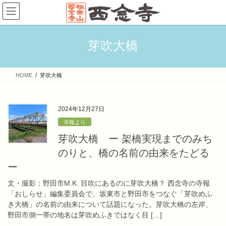
コ
ナ
ン
ビ
テ
ゲ
ン
ー
芽吹大橋
ツ
シ
へ
ョ
ス
ン
HOME
芽吹大橋
キ
に
ッ
移
プ
動
2024年12月27日
寺報より
芽吹大橋 ー 架橋実現までのみち
のりと、橋の名前の由来をたどる
ー
文・撮影：野田市M.K. 目吹にあるのに芽吹大橋？ 西念寺の寺報
「おしらせ」編集委員会で、坂東市と野田市をつなぐ「芽吹めふ
き大橋」の名前の由来について話題になった。芽吹大橋の左岸、
野田市側一帯の地名は芽吹めふきではなく目 […]