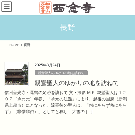
コ
ナ
ン
ビ
テ
ゲ
ン
ー
長野
ツ
シ
へ
ョ
ス
ン
HOME
長野
キ
に
ッ
移
プ
動
2025年3月24日
親鸞聖人のゆかりの地を訪ねて
親鸞聖人のゆかりの地を訪ねて
信州善光寺・逗留の足跡を訪ねて 文・撮影 M.K. 親鸞聖人は１２
０７（承元元）年春、「承元の法難」により、越後の国府（新潟
県上越市）にとなった。流罪後の聖人は、「僧にあらず俗にあら
ず」（非僧非俗）」としてと称し、大雪の […]